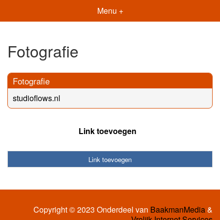
Menu +
Fotografie
Fotografie
studioflows.nl
Link toevoegen
Link toevoegen
Copyright © 2023 Onderdeel van
BaakmanMedia
&
Vrolijk Internet Services